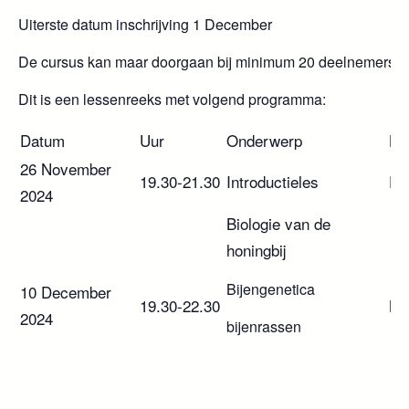
Uiterste datum inschrijving 1 December
De cursus kan maar doorgaan bij minimum 20 deelnemers.
Dit is een lessenreeks met volgend programma:
Datum
Uur
Onderwerp
Le
26 November
19.30-21.30
Introductieles
Ed
2024
Biologie van de
honingbij
Bijengenetica
10 December
19.30-22.30
Ni
2024
bijenrassen