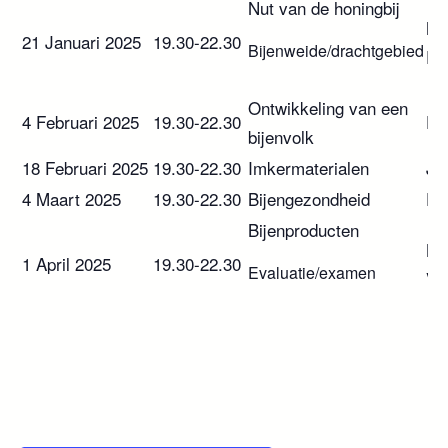
Nut van de honingbij
Ma
21 Januari 2025
19.30-22.30
Bijenweide/drachtgebied
Pl
Ontwikkeling van een
4 Februari 2025
19.30-22.30
Dir
bijenvolk
18 Februari 2025
19.30-22.30
Imkermaterialen
Jo
4 Maart 2025
19.30-22.30
Bijengezondheid
Fr
Bijenproducten
Kr
1 April 2025
19.30-22.30
Evaluatie/examen
Va