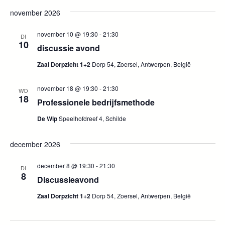
n
e
november 2026
a
n
v
november 10 @ 19:30
-
21:30
DI
10
discussie avond
e
i
Zaal Dorpzicht 1+2
Dorp 54, Zoersel, Antwerpen, België
g
n
a
november 18 @ 19:30
-
21:30
w
WO
18
t
Professionele bedrijfsmethode
e
i
De Wip
Speelhofdreef 4, Schilde
e
e
december 2026
r
december 8 @ 19:30
-
21:30
DI
8
g
Discussieavond
Zaal Dorpzicht 1+2
Dorp 54, Zoersel, Antwerpen, België
e
v