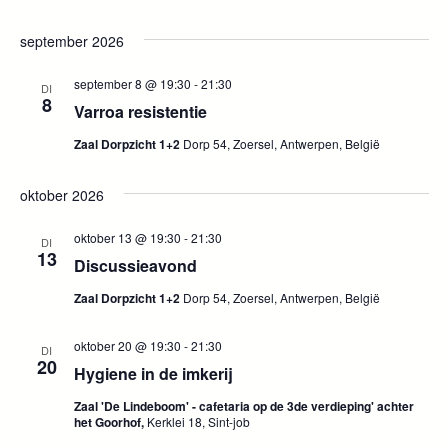
e
m
e
september 2026
m
n
e
september 8 @ 19:30
-
21:30
DI
8
t
Varroa resistentie
n
w
Zaal Dorpzicht 1+2
Dorp 54, Zoersel, Antwerpen, België
t
e
oktober 2026
e
e
oktober 13 @ 19:30
-
21:30
r
DI
n
13
Discussieavond
g
Z
Zaal Dorpzicht 1+2
Dorp 54, Zoersel, Antwerpen, België
a
o
v
oktober 20 @ 19:30
-
21:30
DI
20
Hygiene in de imkerij
e
e
Zaal 'De Lindeboom' - cafetaria op de 3de verdieping' achter
n
k
het Goorhof,
Kerklei 18, Sint-job