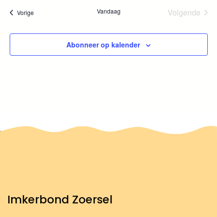
Vandaag
Volgende
Evenementen
Vorige
e
Eveneme
n
Abonneer op kalender
n
a
v
i
g
a
t
i
Imkerbond Zoersel