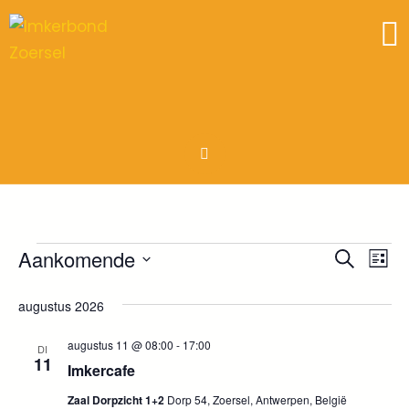
Evenementen
Aankomende
E
E
Zoeken
Lijst
Selecteer
v
v
augustus 2026
een
e
e
datum.
augustus 11 @ 08:00
-
17:00
n
DI
11
Imkercafe
n
e
Zaal Dorpzicht 1+2
Dorp 54, Zoersel, Antwerpen, België