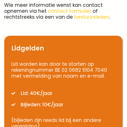
opnemen via het
contact formulier
of
rechtstreeks via een van de
bestuursleden
.
Lidgelden
Lid worden kan door te storten op
rekeningnummer BE 02 0682 5104 7040
met vermelding van naam en e-mail.
Lid: 40€/jaar
Bijleden: 10€/jaar
(bijleden zijn reeds lid bij een andere
vereniging)