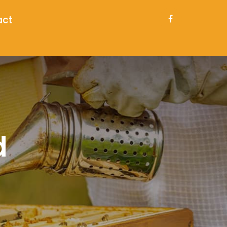
act
d