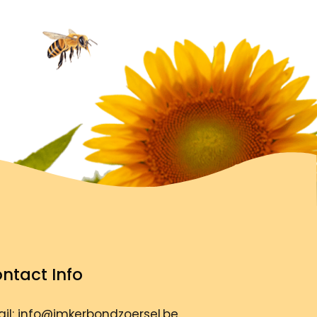
ntact Info
il: info@imkerbondzoersel.be