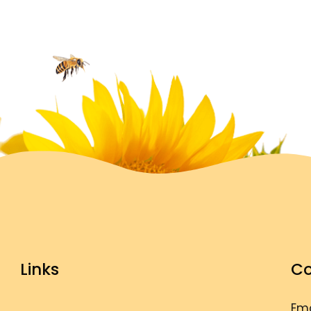
Links
Co
Ema