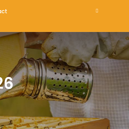
act
26