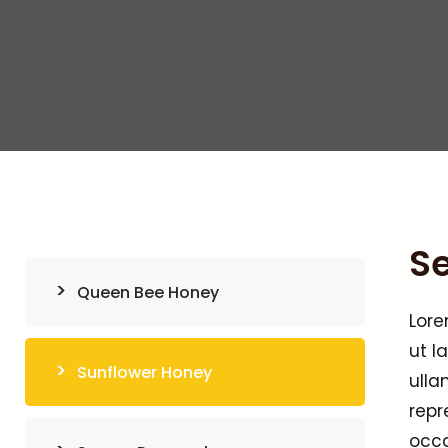
Se
Queen Bee Honey
Lore
ut l
Sunflower Honey
ulla
repr
occa