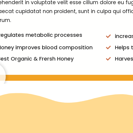
ehenderit in voluptate velit esse cillum dolore eu fug
ecat cupidatat non proident, sunt in culpa qui offic
rum.
Regulates metabolic processes
increa
Honey improves blood composition
Helps 
Best Organic & Frersh Honey
Harves