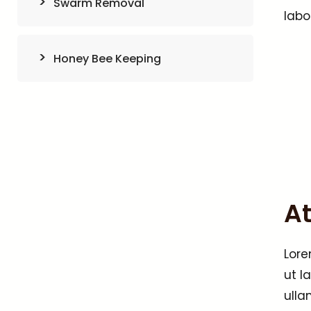
Swarm Removal
labo
Honey Bee Keeping
At
Lore
ut l
ulla