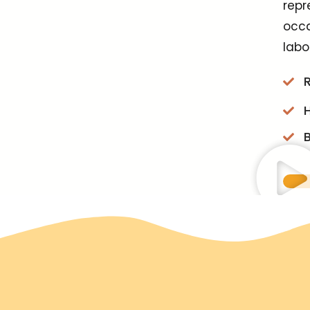
repr
occa
labo