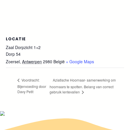
LOCATIE
Zaal Dorpzicht 1+2
Dorp 54
Zoersel
,
Antwerpen
2980
België
+ Google Maps
Aziatische Hoornaar- samenwerking om
Voordracht:
Bijenvoeding door
hoornaars te spotten. Belang van correct
Davy Petit
gebruik lentevallen