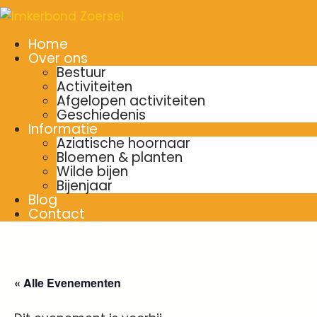
Home
Over ons
Bestuur
Activiteiten
Afgelopen activiteiten
Geschiedenis
Informatie
Aziatische hoornaar
Bloemen & planten
Wilde bijen
Bijenjaar
Blog
Contact
« Alle Evenementen