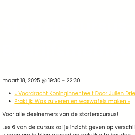
Starterscursus-
Bedrijfsmethod
maart 18, 2025 @ 19:30
-
22:30
«
Voordracht Koninginnenteelt Door Julien Dri
Praktijk: Was zuiveren en waswafels maken
»
Voor alle deelnemers van de starterscursus!
Les 6 van de cursus zal je inzicht geven op versch
vinden om je bijen gezond en gelukkig te houden