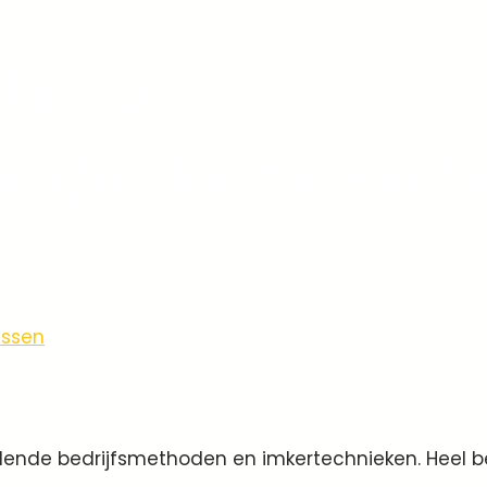
Les 6:
en/imkertechni
essen
illende bedrijfsmethoden en imkertechnieken. Heel be