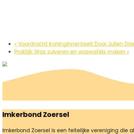
«
Voordracht Koninginnenteelt Door Julien Dri
Praktijk: Was zuiveren en waswafels maken
»
Imkerbond Zoersel
Imkerbond Zoersel is een feitelijke vereniging die