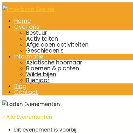
Home
Over ons
Bestuur
Activiteiten
Afgelopen activiteiten
Geschiedenis
Informatie
Aziatische hoornaar
Bloemen & planten
Wilde bijen
Bijenjaar
Blog
Contact
« Alle Evenementen
Dit evenement is voorbij.