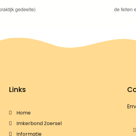
praktijk gedeelte)
de feiten
Links
Co
Ema
Home
Imkerbond Zoersel
Informatie